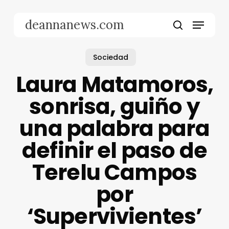
Skip
to
Menu
deannanews.com
main
search
content
Sociedad
Laura Matamoros,
sonrisa, guiño y
una palabra para
definir el paso de
Terelu Campos
por
‘Supervivientes’