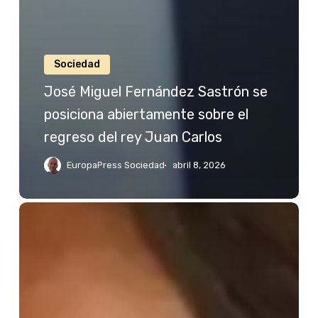
Sociedad
José Miguel Fernández Sastrón se
posiciona abiertamente sobre el
regreso del rey Juan Carlos
EuropaPress Sociedad
abril 8, 2026
Jessica
Bueno
reacciona
a
las