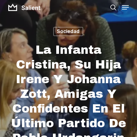
Menu
Skip
search
to
Close
main
Menu
Sociedad
content
La Infanta
Cristina, Su Hija
Irene Y Johanna
Zott, Amigas Y
Confidentes En El
Último Partido De