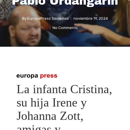
Pablo Urdangarin
By
EuropaPress Sociedad
noviembre 19, 2024
No Comments