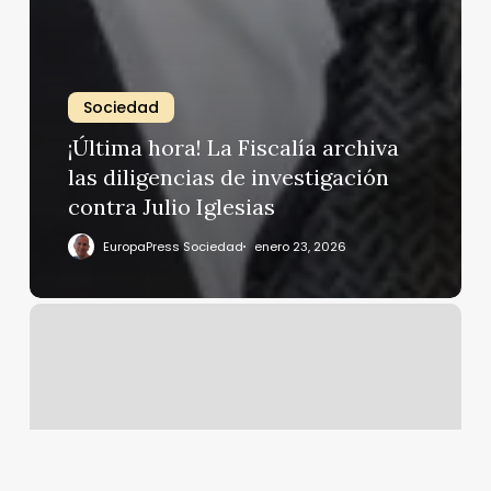
Sociedad
¡Última hora! La Fiscalía archiva
las diligencias de investigación
contra Julio Iglesias
EuropaPress Sociedad
enero 23, 2026
Los
cinco
hijos
de
Felipe
Campuzano,
juntos