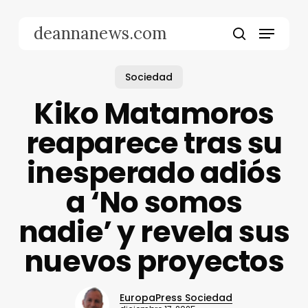
Skip
to
Menu
deannanews.com
main
search
content
Sociedad
Kiko Matamoros
reaparece tras su
inesperado adiós
a ‘No somos
nadie’ y revela sus
nuevos proyectos
EuropaPress Sociedad