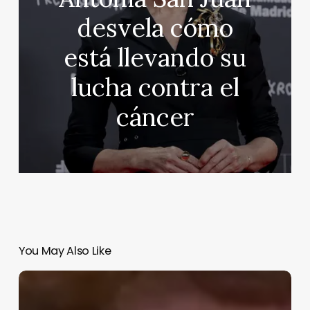
desvela cómo
está llevando su
lucha contra el
cáncer
You May Also Like
Álvaro
de