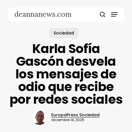
Skip
to
Menu
deannanews.com
main
search
content
Sociedad
Karla Sofía
Gascón desvela
los mensajes de
odio que recibe
por redes sociales
EuropaPress Sociedad
diciembre 14, 2025