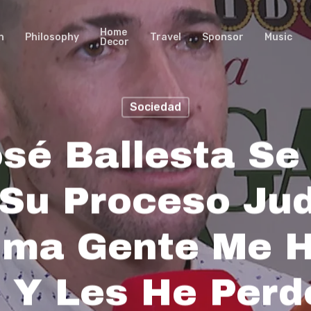
Home
n
Philosophy
Travel
Sponsor
Music
Decor
Sociedad
sé Ballesta Se
Su Proceso Jud
ima Gente Me H
 Y Les He Per