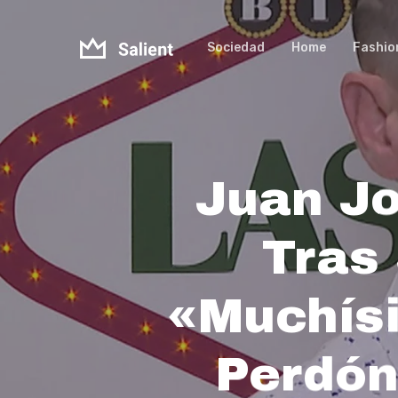
Skip
to
Sociedad
Home
Fashio
main
content
Juan Jo
Tras 
«Muchís
Perdón