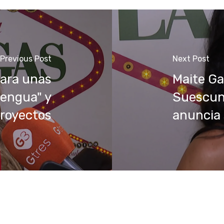
Previous Post
Next Post
para unas
Maite Ga
lengua" y
Suescun,
proyectos
anuncia