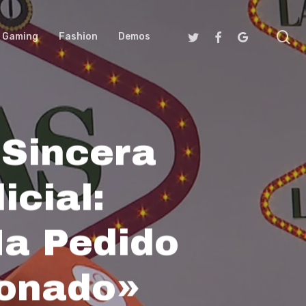
se
Twitter
Facebook
Google-
Gaming
Fashion
Demos
Plus
 Sincera
icial:
a Pedido
donado»