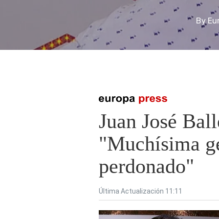
By
Eu
Presiona enter para buscar o ESC para cerrar