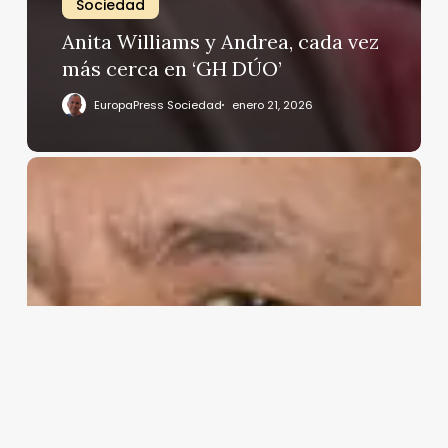
Sociedad
Anita Williams y Andrea, cada vez
más cerca en ‘GH DÚO’
EuropaPress Sociedad
enero 21, 2026
Muere
el
periodista
Alfonso
Ussía
a
los
77
años