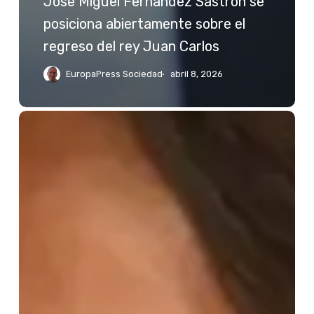
José Miguel Fernández Sastrón se
posiciona abiertamente sobre el
regreso del rey Juan Carlos
EuropaPress Sociedad
abril 8, 2026
Jessica
Bueno
reacciona
a
las
palabras
de
Kiko
Rivera