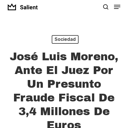
Menu
Skip
search
to
Close
main
Menu
content
Sociedad
José Luis Moreno,
Ante El Juez Por
Un Presunto
Fraude Fiscal De
3,4 Millones De
Euros