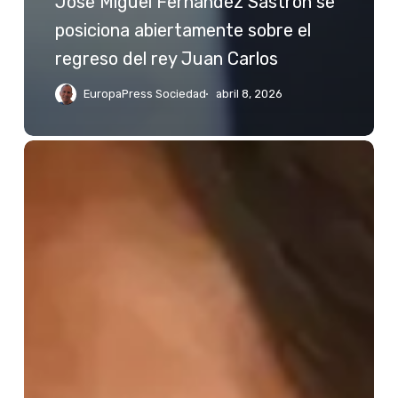
José Miguel Fernández Sastrón se
posiciona abiertamente sobre el
regreso del rey Juan Carlos
EuropaPress Sociedad
abril 8, 2026
Jessica
Bueno
reacciona
a
las
palabras
de
Kiko
Rivera