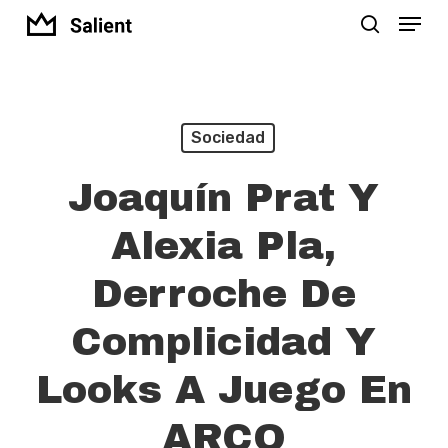
Menu
Skip
search
to
Close
main
Menu
content
Sociedad
Joaquín Prat Y
Alexia Pla,
Derroche De
Complicidad Y
Looks A Juego En
ARCO