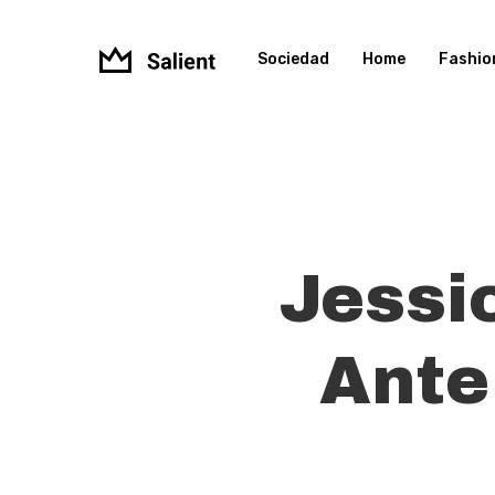
Skip
to
Sociedad
Home
Fashio
main
content
Jessi
Ante