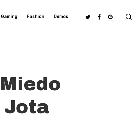
se
Twitter
Facebook
Google-
Gaming
Fashion
Demos
Plus
 Miedo
 Jota