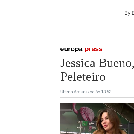
By
E
Presiona enter para buscar o ESC para cerrar