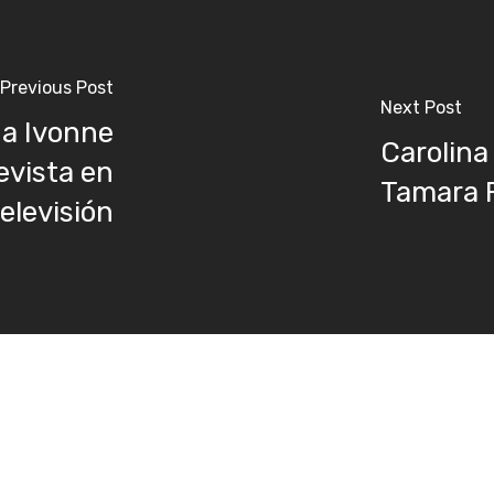
Previous Post
Next Post
 a Ivonne
Carolina
evista en
Tamara F
televisión