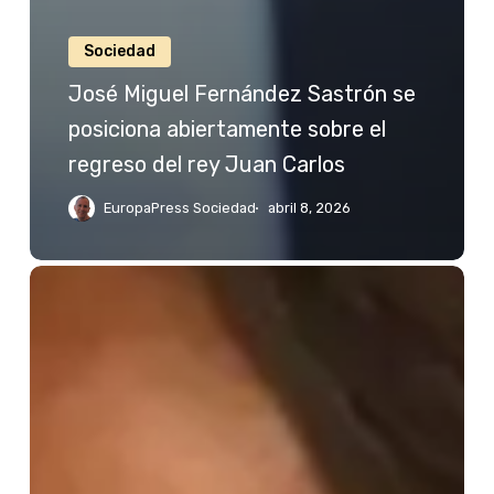
Sociedad
José Miguel Fernández Sastrón se
posiciona abiertamente sobre el
regreso del rey Juan Carlos
EuropaPress Sociedad
abril 8, 2026
Jessica
Bueno
reacciona
a
las
palabras
de