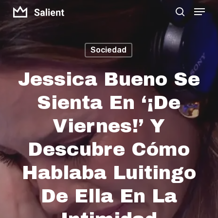
Menu
Skip
search
to
Close
main
Menu
Sociedad
content
Jessica Bueno Se
Sienta En ‘¡De
Viernes!’ Y
Descubre Cómo
Hablaba Luitingo
De Ella En La