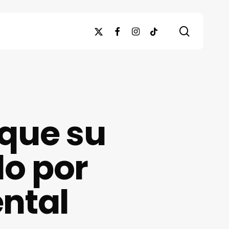
search
x-
facebook
instagram
tiktok
twitter
 que su
o por
ental