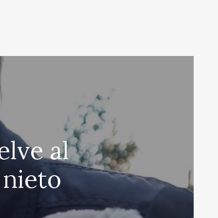
elve al
 nieto