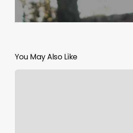
You May Also Like
¿Durará
Terelu
más
que
Carmen
Borrego
en
‘Supervivientes’?