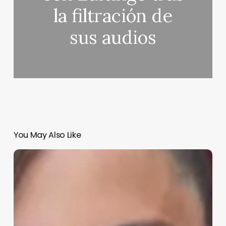
la filtración de
sus audios
You May Also Like
Anabel
Pantoja
dedica
un
emotivo
mensaje