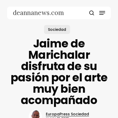
Skip
to
Menu
deannanews.com
main
search
content
Sociedad
Jaime de
Marichalar
disfruta de su
pasión por el arte
muy bien
acompañado
EuropaPress Sociedad