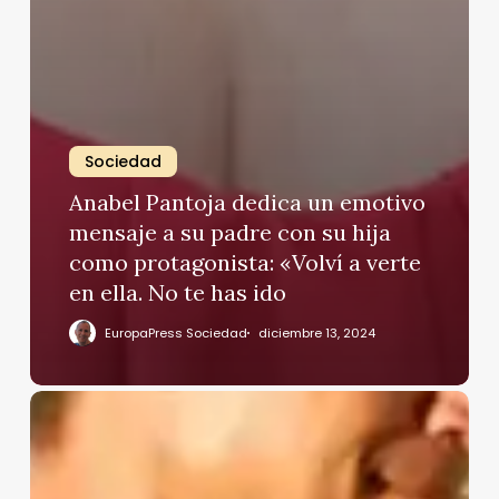
Sociedad
Anabel Pantoja dedica un emotivo
mensaje a su padre con su hija
como protagonista: «Volví a verte
en ella. No te has ido
EuropaPress Sociedad
diciembre 13, 2024
Álex
González
felicita
a