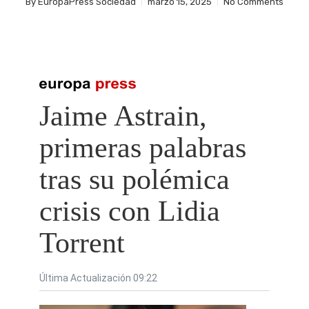
By
EuropaPress Sociedad
marzo 15, 2025
No Comments