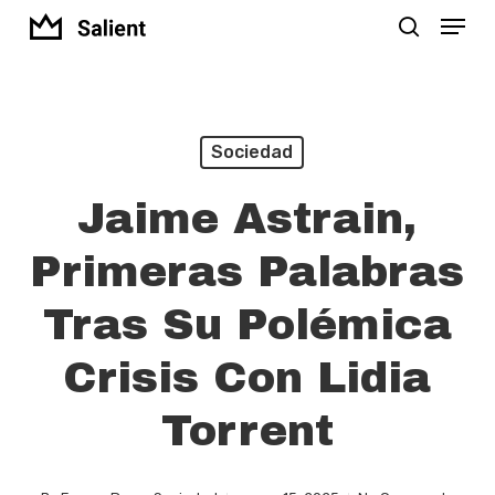
Menu
Skip
search
to
Close
main
Menu
content
Sociedad
Jaime Astrain,
Primeras Palabras
Tras Su Polémica
Crisis Con Lidia
Torrent