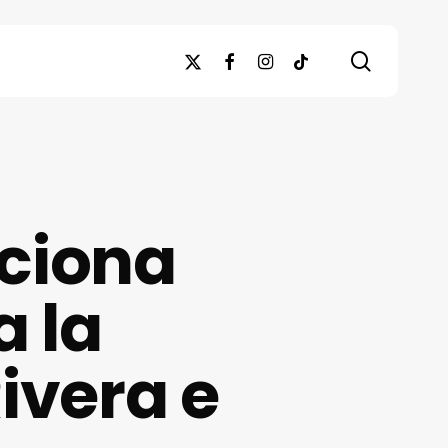
search
x-
facebook
instagram
tiktok
twitter
cciona
a la
ivera e