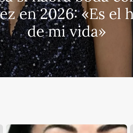
z en 2026: «Es el
de mi vida»
María
E