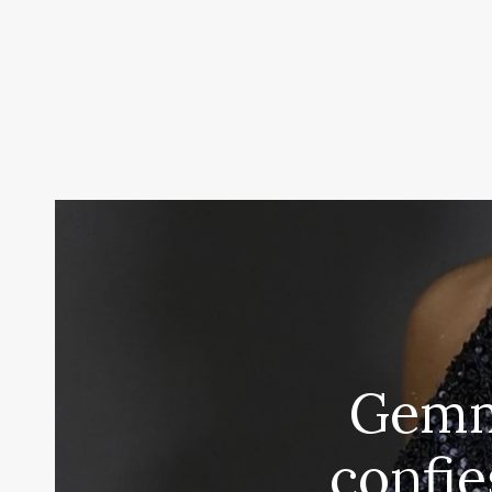
Gemm
confie