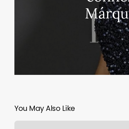
Márque
You May Also Like
María