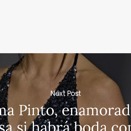
Next Post
a Pinto, enamorad
sa si habrá boda c