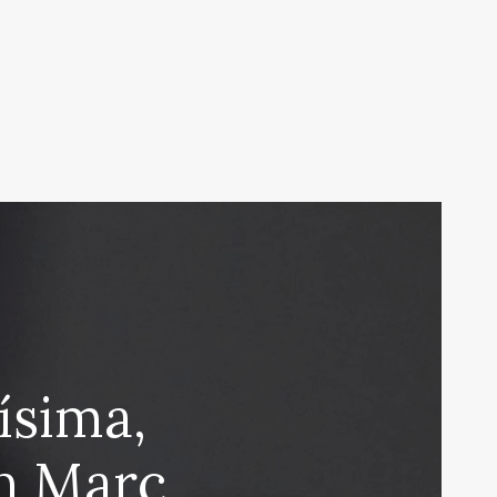
ísima,
on Marc