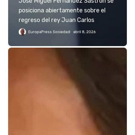
José Miguel Fernández Sastrón se
posiciona abiertamente sobre el
regreso del rey Juan Carlos
EuropaPress Sociedad
abril 8, 2026
Jessica
Bueno
reacciona
a
las
palabras
de
Kiko
Rivera