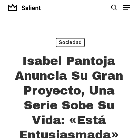
Menu
Skip
search
to
Close
main
Menu
content
Sociedad
Isabel Pantoja
Anuncia Su Gran
Proyecto, Una
Serie Sobe Su
Vida: «Está
Entusiasmada»