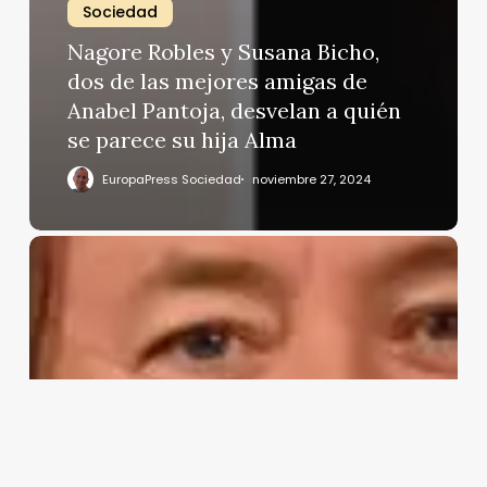
Sociedad
Nagore Robles y Susana Bicho,
dos de las mejores amigas de
Anabel Pantoja, desvelan a quién
se parece su hija Alma
EuropaPress Sociedad
noviembre 27, 2024
Tomás
Alía
recuerda
cómo
diseñó
el
Madrid
contemporáneo
de
la