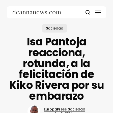
Skip
to
Menu
deannanews.com
main
search
content
Sociedad
Isa Pantoja
reacciona,
rotunda, a la
felicitación de
Kiko Rivera por su
embarazo
EuropaPress Sociedad