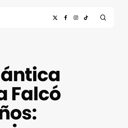
search
x-
facebook
instagram
tiktok
twitter
mántica
a Falcó
ños: