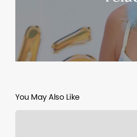
You May Also Like
Nerea
Rodríguez,
incrédula