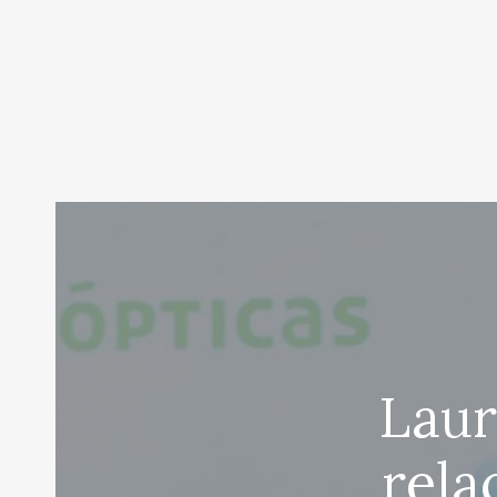
Laur
rela