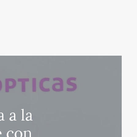
 a la
e con