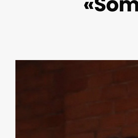
«Somo