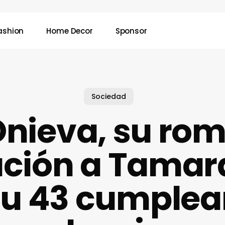
ashion
Home Decor
Sponsor
Sociedad
Onieva, su ro
tación a Tamar
su 43 cumplea