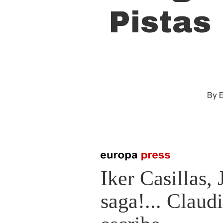
Pistas
By
E
Presiona enter para buscar o ESC para cerrar