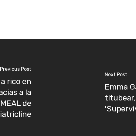
Previous Post
Next Post
a rico en
Emma Gar
acias a la
titubear
riMEAL de
'Supervi
iatricline