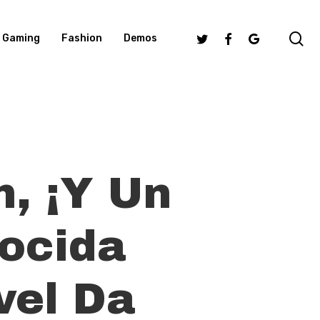
se
Twitter
Facebook
Google-
Gaming
Fashion
Demos
Plus
n, ¡y Un
ocida
vel Da