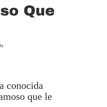
oso Que
ts