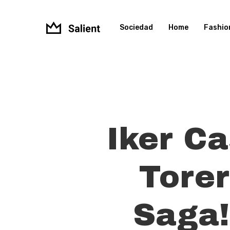
Skip
to
Sociedad
Home
Fashio
main
content
Iker Ca
Tore
Saga!