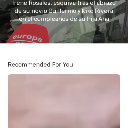
Irene Rosales, esquiva tras el abrazo
de su novio Guillermo y Kiko Rivera
en el cumpleaños de su hija Ana
Recommended For You
José
Miguel
Fernández
Sastrón
se
posiciona