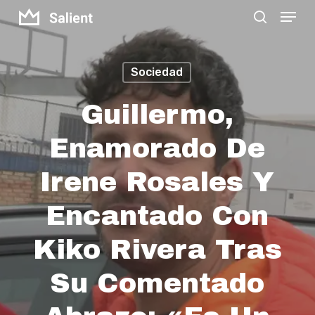
Menu
Skip
search
to
Close
main
Menu
Sociedad
content
Guillermo,
Enamorado De
Irene Rosales Y
Encantado Con
Kiko Rivera Tras
Su Comentado