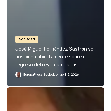
Sociedad
José Miguel Fernández Sastrón se
posiciona abiertamente sobre el
regreso del rey Juan Carlos
EuropaPress Sociedad
abril 8, 2026
Jessica
Bueno
reacciona