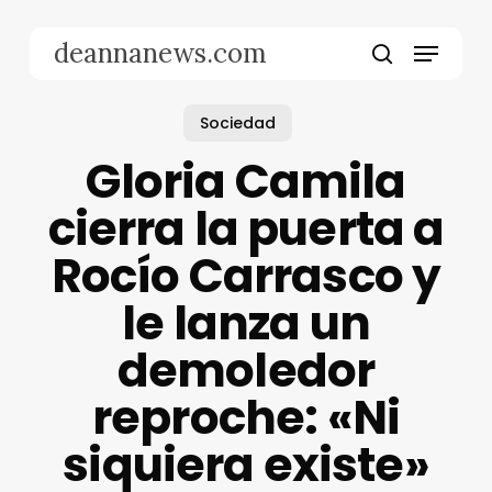
Skip
to
Menu
deannanews.com
main
search
content
Sociedad
Gloria Camila
cierra la puerta a
Rocío Carrasco y
le lanza un
demoledor
reproche: «Ni
siquiera existe»