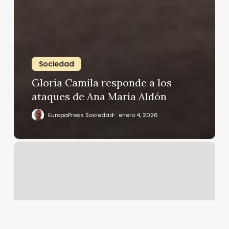
Sociedad
Gloria Camila responde a los
ataques de Ana María Aldón
EuropaPress Sociedad
enero 4, 2026
María
León,
condenada
a
dos
multas
por