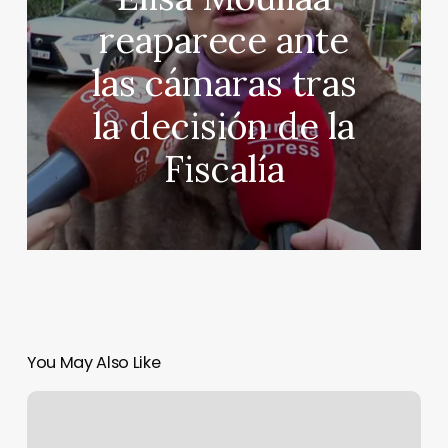
reaparece ante
las cámaras tras
la decisión de la
Fiscalía
You May Also Like
Dani
Alves