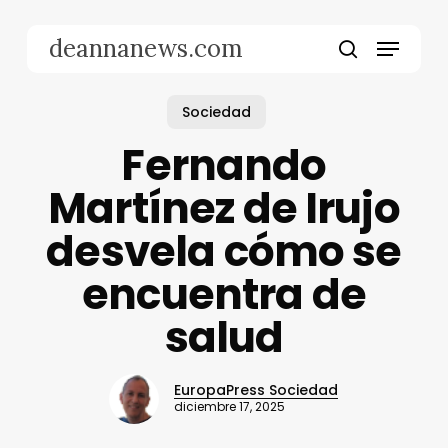
Skip
to
Menu
deannanews.com
main
search
content
Sociedad
Fernando
Martínez de Irujo
desvela cómo se
encuentra de
salud
EuropaPress Sociedad
diciembre 17, 2025