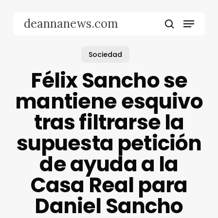
Skip
to
Menu
deannanews.com
main
search
content
Sociedad
Félix Sancho se
mantiene esquivo
tras filtrarse la
supuesta petición
de ayuda a la
Casa Real para
Daniel Sancho