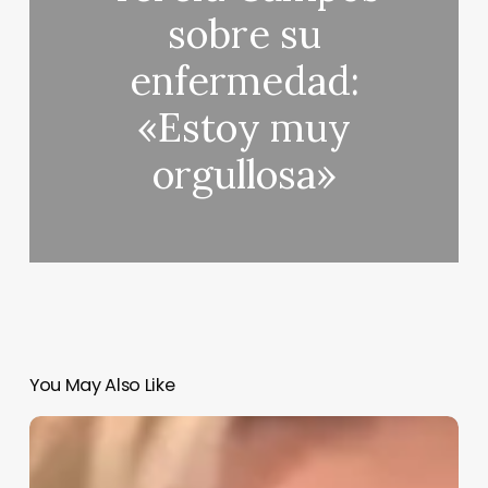
sobre su
enfermedad:
«Estoy muy
orgullosa»
You May Also Like
Carmen
Borrego
sorprende