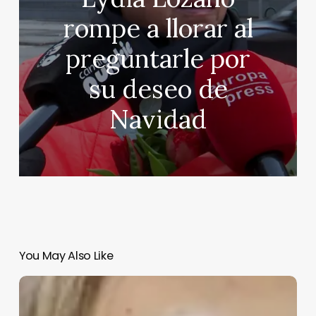
rompe a llorar al
preguntarle por
su deseo de
Navidad
You May Also Like
Alejandra
Rubio