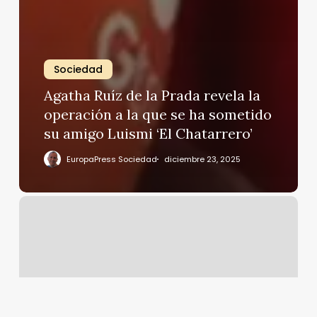
Sociedad
Agatha Ruíz de la Prada revela la
operación a la que se ha sometido
su amigo Luismi ‘El Chatarrero’
EuropaPress Sociedad
diciembre 23, 2025
Hiba
Abouk,
Blanca
Suárez
o
Miguel
Bernadeau