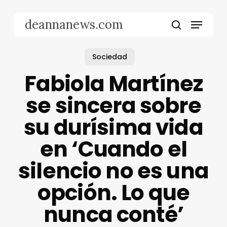
Skip
to
Menu
deannanews.com
main
search
content
Sociedad
Fabiola Martínez
se sincera sobre
su durísima vida
en ‘Cuando el
silencio no es una
opción. Lo que
nunca conté’