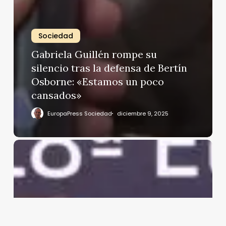
Sociedad
Gabriela Guillén rompe su
silencio tras la defensa de Bertín
Osborne: «Estamos un poco
cansados»
EuropaPress Sociedad
diciembre 9, 2025
Alejandro
Sanz
y
Candela
Márquez
inaguran
la