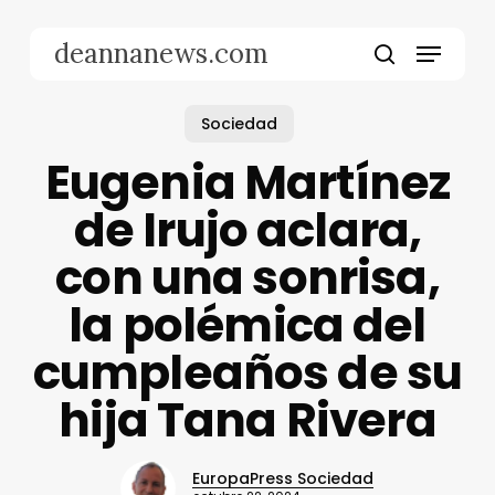
Skip
to
Menu
deannanews.com
main
search
content
Sociedad
Eugenia Martínez
de Irujo aclara,
con una sonrisa,
la polémica del
cumpleaños de su
hija Tana Rivera
EuropaPress Sociedad