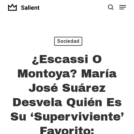
Menu
Skip
search
to
Close
main
Menu
content
Sociedad
¿Escassi O
Montoya? María
José Suárez
Desvela Quién Es
Su ‘superviviente’
Favorito: