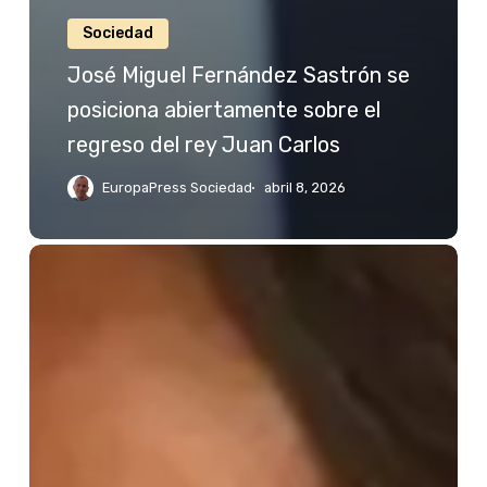
Sociedad
José Miguel Fernández Sastrón se
posiciona abiertamente sobre el
regreso del rey Juan Carlos
EuropaPress Sociedad
abril 8, 2026
Jessica
Bueno
reacciona
a
las
palabras
de