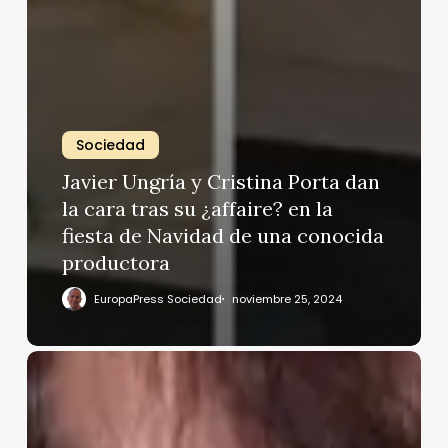
Sociedad
Javier Ungría y Cristina Porta dan
la cara tras su ¿affaire? en la
fiesta de Navidad de una conocida
productora
EuropaPress Sociedad
noviembre 25, 2024
Beatriz
Rico
vuelve
a