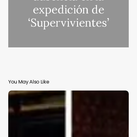
expedición de
‘Supervivientes’
You May Also Like
Javier
Ungría
y
Cristina
Porta
dan