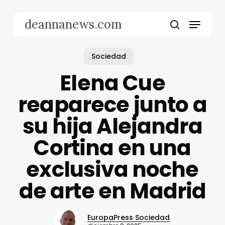
Skip
to
Menu
deannanews.com
main
search
content
Sociedad
Elena Cue
reaparece junto a
su hija Alejandra
Cortina en una
exclusiva noche
de arte en Madrid
EuropaPress Sociedad