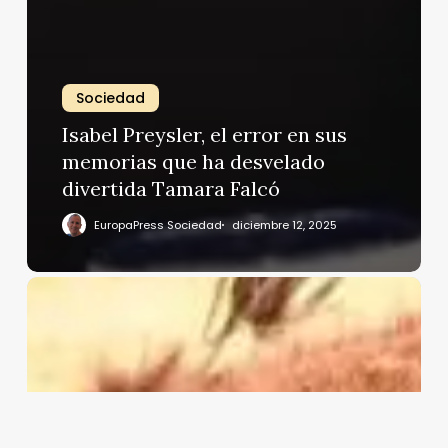
Sociedad
Isabel Preysler, el error en sus
memorias que ha desvelado
divertida Tamara Falcó
EuropaPress Sociedad
diciembre 12, 2025
Cayetano
Rivera,
arrollado
por
una
vaquilla
en