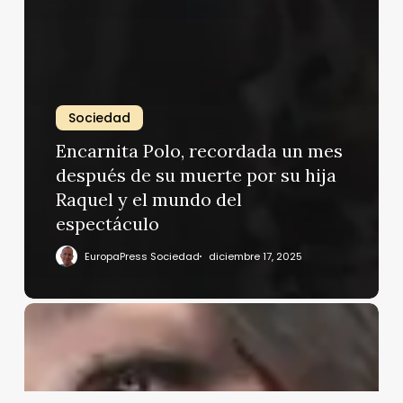
Sociedad
Encarnita Polo, recordada un mes
después de su muerte por su hija
Raquel y el mundo del
espectáculo
EuropaPress Sociedad
diciembre 17, 2025
Anabel
Pantoja,
contundente
cuando
le