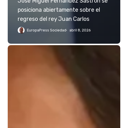
José Miguel Fernández Sastrón se
posiciona abiertamente sobre el
regreso del rey Juan Carlos
EuropaPress Sociedad
abril 8, 2026
Jessica
Bueno
reacciona
a
las
palabras
de
Kiko
Rivera