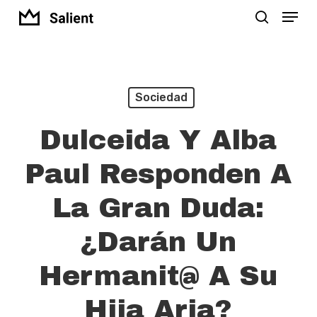
Menu
Skip
search
to
Close
main
Menu
content
Sociedad
Dulceida Y Alba
Paul Responden A
La Gran Duda:
¿Darán Un
Hermanit@ A Su
Hija Aria?