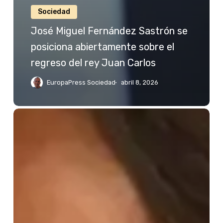
Sociedad
José Miguel Fernández Sastrón se
posiciona abiertamente sobre el
regreso del rey Juan Carlos
EuropaPress Sociedad
abril 8, 2026
Jessica
Bueno
reacciona
a
las
palabras
de