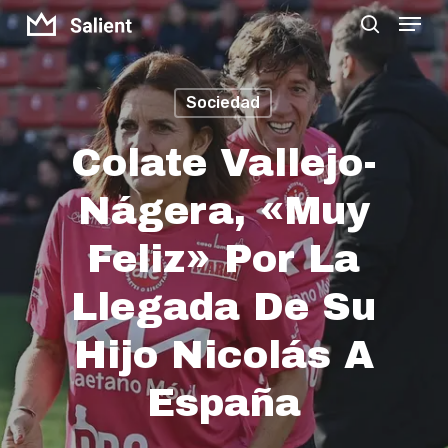
Menu
Skip
search
to
Close
main
Menu
Sociedad
content
Colate Vallejo-
Nágera, «muy
Feliz» Por La
Llegada De Su
Hijo Nicolás A
España