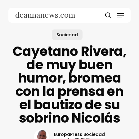
Skip
to
Menu
deannanews.com
main
search
content
Sociedad
Cayetano Rivera,
de muy buen
humor, bromea
con la prensa en
el bautizo de su
sobrino Nicolás
EuropaPress Sociedad