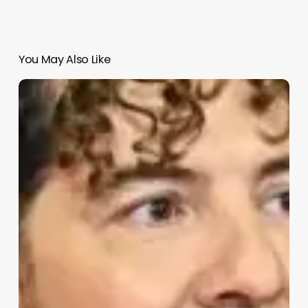
You May Also Like
David
Bisbal
desvela
cómo
pasará
estas
Navidades