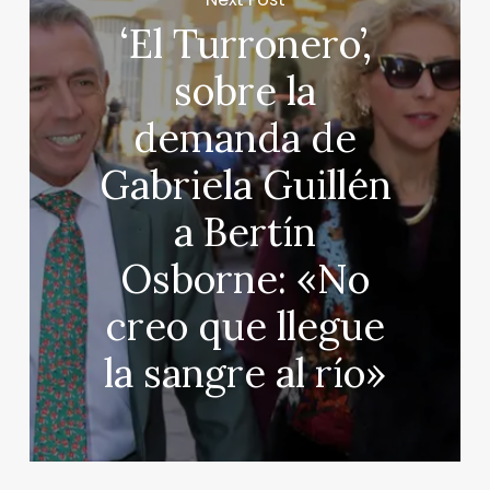
‘El Turronero’,
sobre la
demanda de
Gabriela Guillén
a Bertín
Osborne: «No
creo que llegue
la sangre al río»