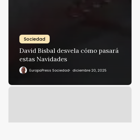
Sociedad
David Bisbal desvela cómo pasará
estas Navidades
EuropaPress Sociedad
diciembre 20, 2025
Jacobo
Ostos
se
acuerda
de
su
hermano