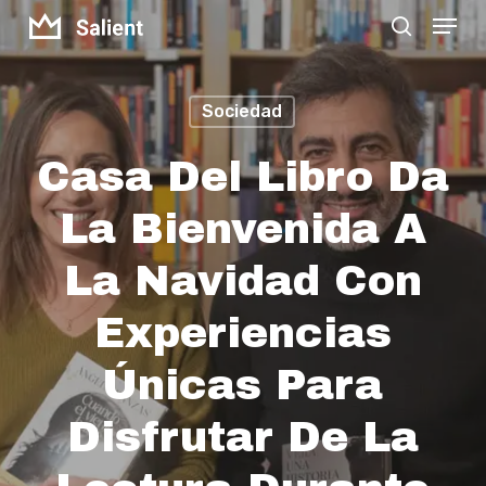
Menu
Skip
search
to
Close
main
Menu
Sociedad
content
Casa Del Libro Da
La Bienvenida A
La Navidad Con
Experiencias
Únicas Para
Disfrutar De La