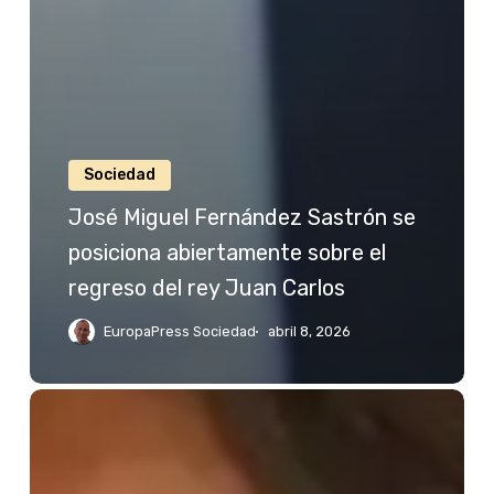
Sociedad
José Miguel Fernández Sastrón se
posiciona abiertamente sobre el
regreso del rey Juan Carlos
EuropaPress Sociedad
abril 8, 2026
Jessica
Bueno
reacciona