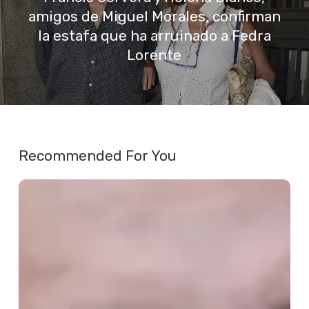
amigos de Miguel Morales, confirman
la estafa que ha arruinado a Fedra
Lorente
Recommended For You
José
Miguel
Fernández
Sastrón
se
posiciona