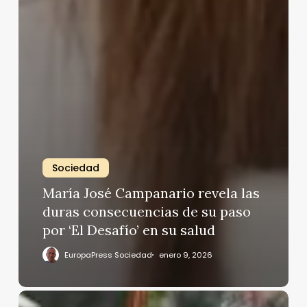
Sociedad
María José Campanario revela las
duras consecuencias de su paso
por ‘El Desafío’ en su salud
EuropaPress Sociedad
enero 9, 2026
El