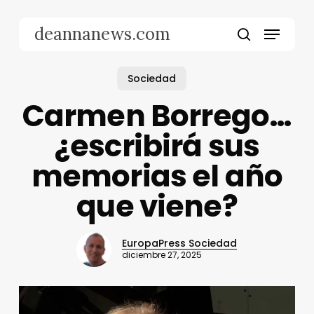
Skip
to
Menu
deannanews.com
main
search
content
Sociedad
Carmen Borrego…
¿escribirá sus
memorias el año
que viene?
EuropaPress Sociedad
diciembre 27, 2025