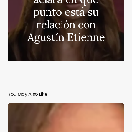
punto está su
relación con
Agustín Etienne
You May Also Like
María
José
Campanario
revela