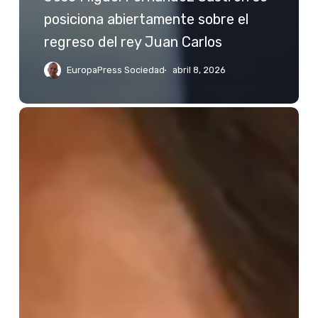
posiciona abiertamente sobre el
regreso del rey Juan Carlos
EuropaPress Sociedad
abril 8, 2026
Jessica
Bueno
reacciona
a
las
palabras
de
Kiko
Rivera