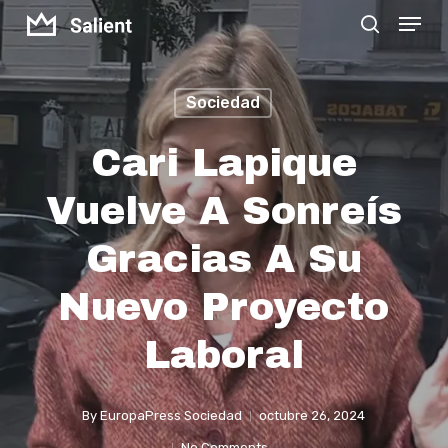
Menu
Skip
search
to
Close
main
Menu
Sociedad
content
Cari Lapique
Vuelve A Sonreís
Gracias A Su
Nuevo Proyecto
Laboral
By
EuropaPress Sociedad
octubre 26, 2024
No Comments