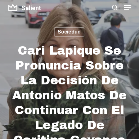
Menu
Skip
search
to
Close
main
Menu
Sociedad
content
Cari Lapique Se
Pronuncia Sobre
La Decisión De
Antonio Matos De
Continuar Con El
Legado De