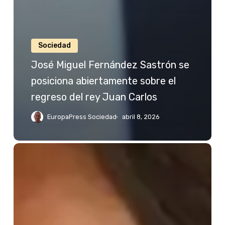
Sociedad
José Miguel Fernández Sastrón se
posiciona abiertamente sobre el
regreso del rey Juan Carlos
EuropaPress Sociedad
abril 8, 2026
Jessica
Bueno
reacciona
a
las