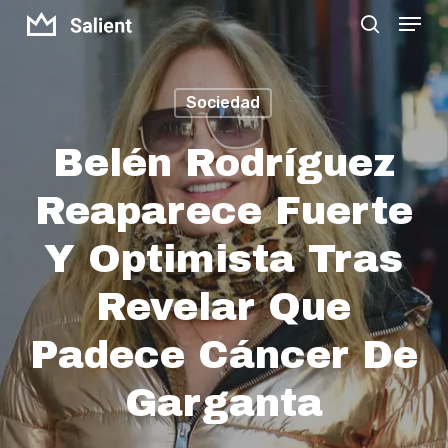
Menu
Skip
search
to
Close
main
Menu
Sociedad
content
Belén Rodríguez
Reaparece Fuerte
Y Optimista Tras
Revelar Que
Padece Cáncer De
Garganta