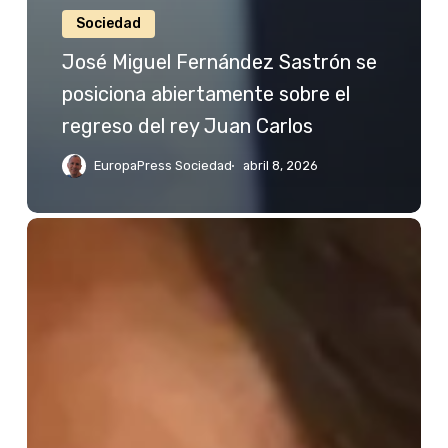
Sociedad
José Miguel Fernández Sastrón se
posiciona abiertamente sobre el
regreso del rey Juan Carlos
EuropaPress Sociedad
abril 8, 2026
Jessica
Bueno
reacciona
a
las
palabras
de