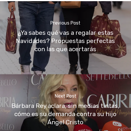
Previous Post
¿Ya sabes qué vas a regalar estas
Navidades? Propuestas perfectas
con las que acertarás
Next Post
Bárbara Rey aclara, sin medias tintas,
cómo es su demanda contra su hijo
Ángel Cristo