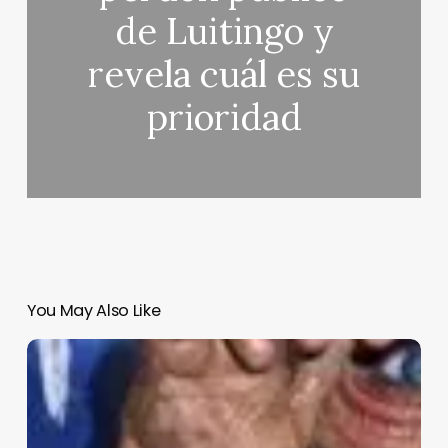
de Luitingo y
revela cuál es su
prioridad
You May Also Like
Heidi
Klum
se
supera
a