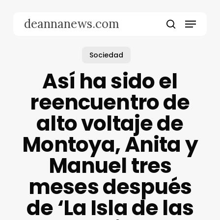
Skip
to
Menu
deannanews.com
main
search
content
Sociedad
Así ha sido el
reencuentro de
alto voltaje de
Montoya, Anita y
Manuel tres
meses después
de ‘La Isla de las