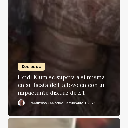
Sociedad
Heidi Klum se supera a sí misma
en su fiesta de Halloween con un
impactante disfraz de E.T.
EuropaPress Sociedad
noviembre 4, 2024
Mario
Casas