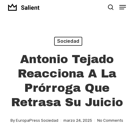
Menu
Skip
search
to
Close
main
Menu
content
Sociedad
Antonio Tejado
Reacciona A La
Prórroga Que
Retrasa Su Juicio
By
EuropaPress Sociedad
marzo 24, 2025
No Comments