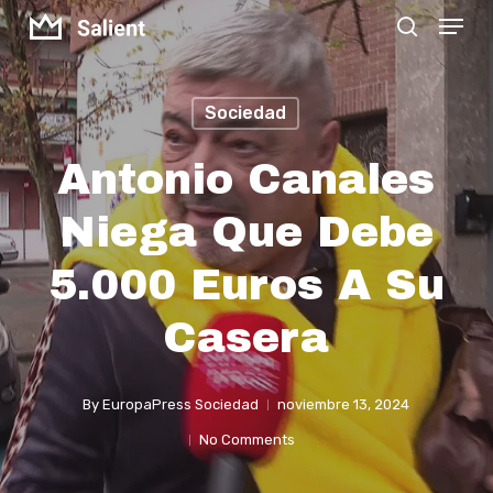
Menu
Skip
search
to
Close
main
Menu
Sociedad
content
Antonio Canales
Niega Que Debe
5.000 Euros A Su
Casera
By
EuropaPress Sociedad
noviembre 13, 2024
No Comments