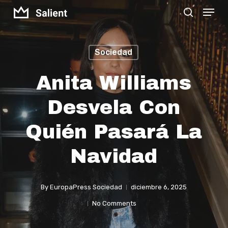
Menu
Skip
search
to
Close
main
Menu
Sociedad
content
Anita Williams
Desvela Con
Quién Pasará La
Navidad
By
EuropaPress Sociedad
diciembre 6, 2025
No Comments