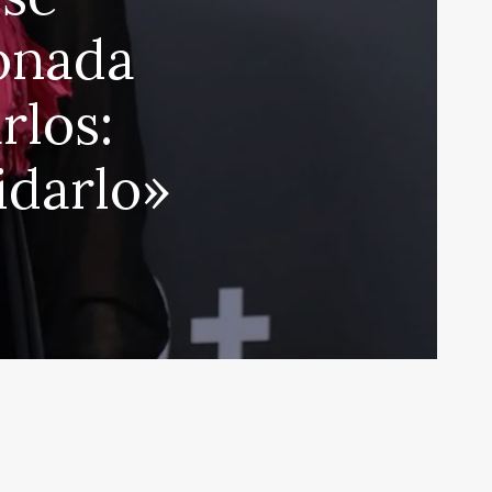
onada
rlos:
idarlo»