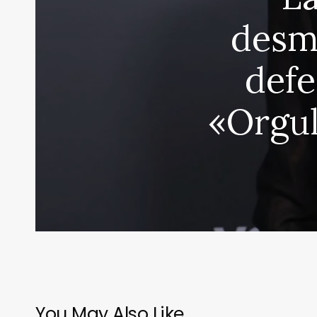
desm
defe
«Orgul
You May Also Like