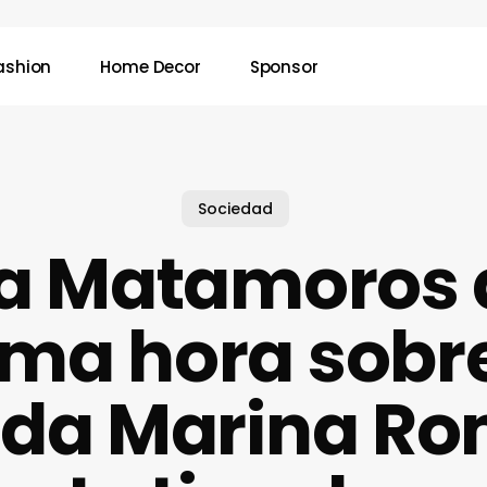
ashion
Home Decor
Sponsor
Sociedad
a Matamoros 
ima hora sobr
da Marina Ro