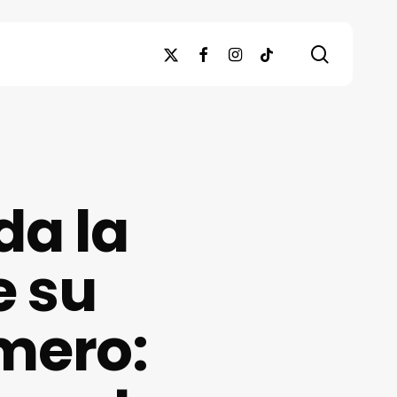
search
x-
facebook
instagram
tiktok
twitter
da la
e su
mero: