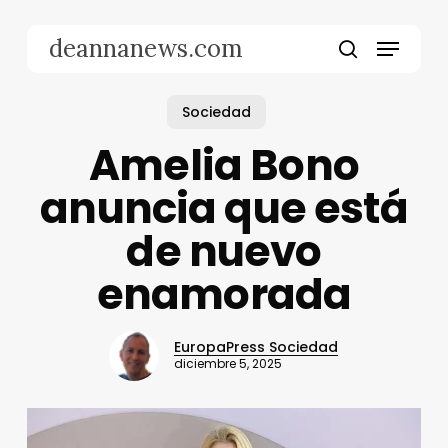
Skip
to
Menu
deannanews.com
main
search
content
Sociedad
Amelia Bono
anuncia que está
de nuevo
enamorada
EuropaPress Sociedad
diciembre 5, 2025