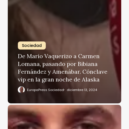
Sociedad
De Mario Vaquerizo a Carmen
Lomana, pasando por Bibiana
Fernández y Amenábar. Cónclave
vip en la gran noche de Alaska
EuropaPress Sociedad
diciembre 13, 2024
¿Sabía
algo
Omar
Montes