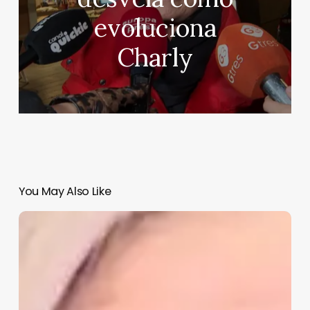
evoluciona
Charly
You May Also Like
De
Mario
Vaquerizo
a
Carmen
Lomana,