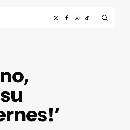
search
x-
facebook
instagram
tiktok
twitter
no,
 su
ernes!’