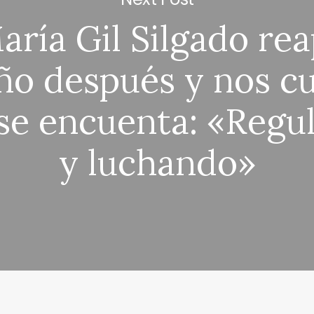
aría Gil Silgado re
ño después y nos c
e encuenta: «Regu
y luchando»