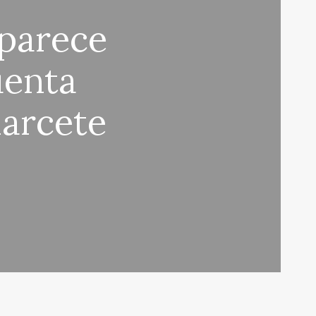
aparece
uenta
larcete