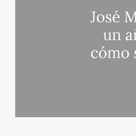
José M
un a
cómo s