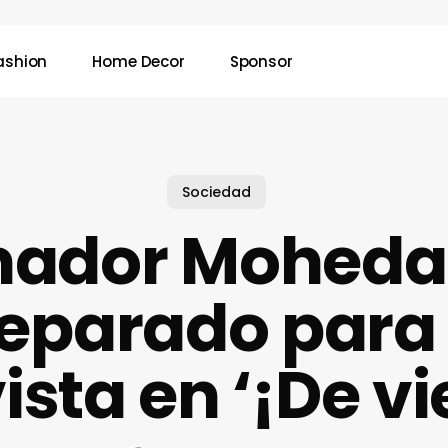
ashion
Home Decor
Sponsor
Sociedad
ador Moheda
eparado para
ista en ‘¡De vi