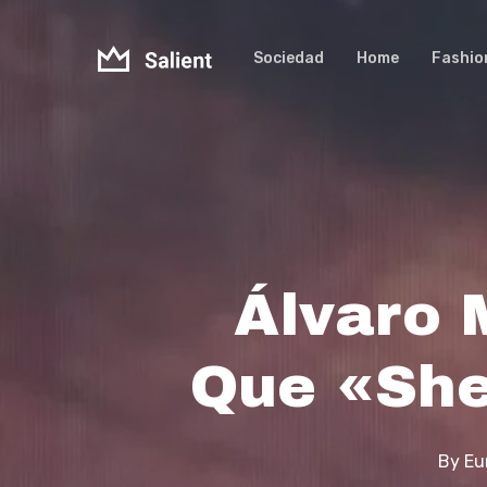
Skip
to
Sociedad
Home
Fashio
main
content
Álvaro 
Que «She
By
Eu