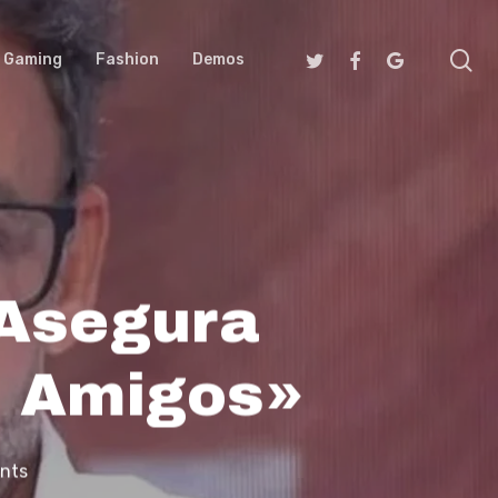
se
Twitter
Facebook
Google-
Gaming
Fashion
Demos
Plus
 Asegura
s Amigos»
nts