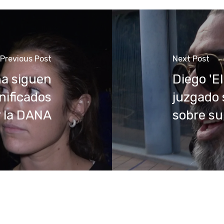
Previous Post
Next Post
na siguen
Diego 'E
nificados
juzgado 
r la DANA
sobre su 