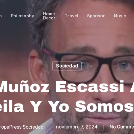
Home
n
Philosophy
Travel
Sponsor
Music
Decor
Sociedad
Muñoz Escassi
ila Y Yo Somo
ropaPress Sociedad
noviembre 7, 2024
No Comme