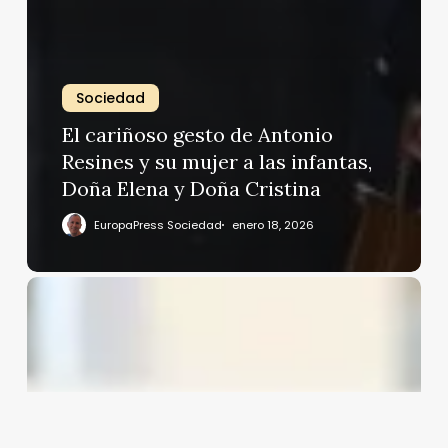
Sociedad
El cariñoso gesto de Antonio
Resines y su mujer a las infantas,
Doña Elena y Doña Cristina
EuropaPress Sociedad
enero 18, 2026
Anabel
Pantoja
vuelve
a
su
refugio
en