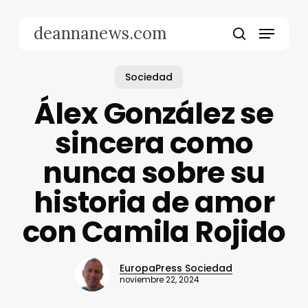
Skip
to
Menu
deannanews.com
main
search
content
Sociedad
Álex González se
sincera como
nunca sobre su
historia de amor
con Camila Rojido
EuropaPress Sociedad
noviembre 22, 2024