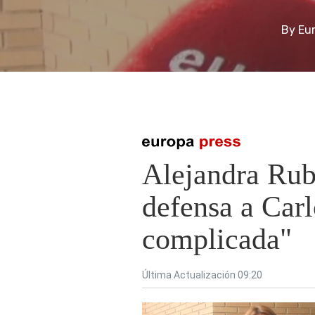
By
Eu
Presiona enter para buscar o ESC para cerrar