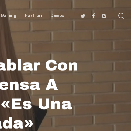
se
Twitter
Facebook
Google-
Gaming
Fashion
Demos
Plus
ablar Con
fensa A
 «Es Una
ada»