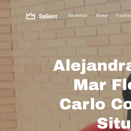
Skip
to
Sociedad
Home
Fashio
main
content
Alejandr
Mar Fl
Carlo C
Sit