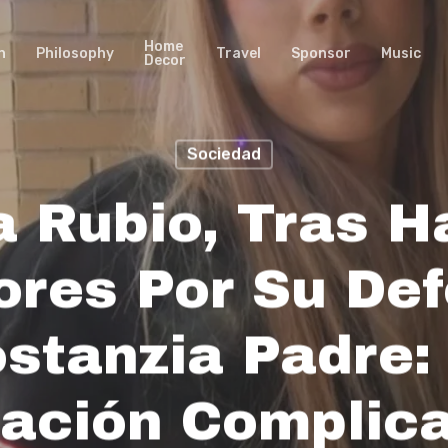
Home
n
Philosophy
Travel
Sponsor
Music
Decor
Sociedad
a Rubio, Tras H
ores Por Su De
ostanzia Padre:
uación Complic