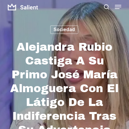
Menu
Skip
search
to
Close
main
Menu
Sociedad
content
Alejandra Rubio
Castiga A Su
Primo José María
Almoguera Con El
Látigo De La
Indiferencia Tras