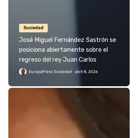
Sociedad
José Miguel Fernández Sastrón se
posiciona abiertamente sobre el
regreso del rey Juan Carlos
EuropaPress Sociedad
abril 8, 2026
Jessica
Bueno
reacciona
a
las