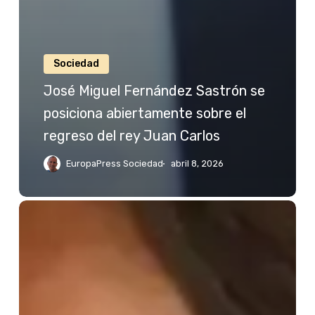
Sociedad
José Miguel Fernández Sastrón se
posiciona abiertamente sobre el
regreso del rey Juan Carlos
EuropaPress Sociedad
abril 8, 2026
Jessica
Bueno
reacciona
a
las