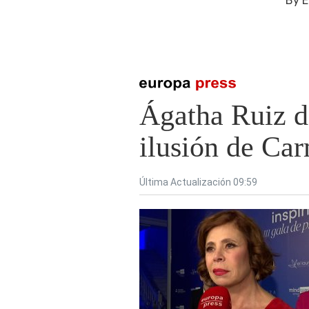
By
E
Presiona enter para buscar o ESC para cerrar