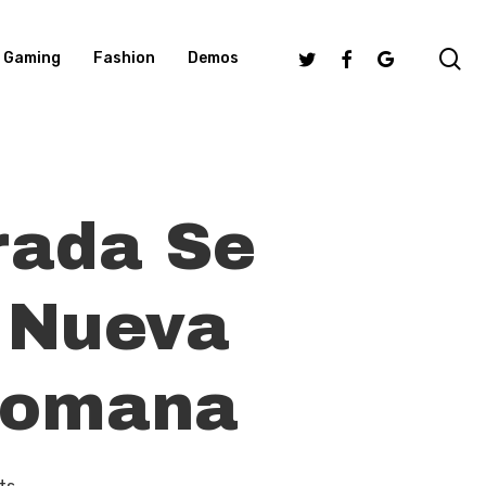
se
Twitter
Facebook
Google-
Gaming
Fashion
Demos
Plus
rada Se
 Nueva
Lomana