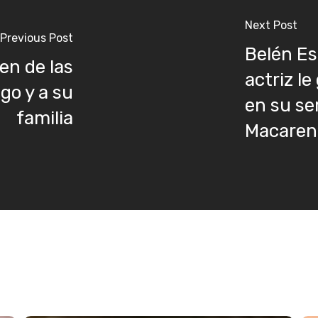
Next Post
Previous Post
Belén Es
en de las
actriz le
ngo y a su
en su se
familia
Macaren