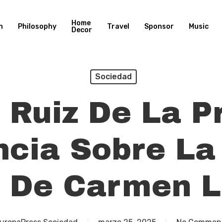
Home
n
Philosophy
Travel
Sponsor
Music
Decor
Sociedad
 Ruiz De La P
ncia Sobre La
ón De Carmen 