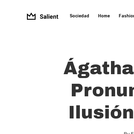
Skip
to
Sociedad
Home
Fashio
main
content
Ágatha
Pronu
Ilusi